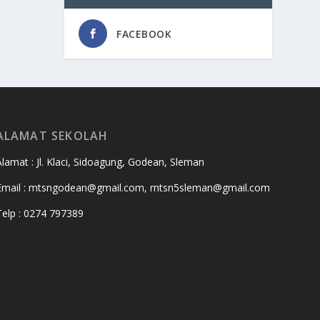
FACEBOOK
ALAMAT SEKOLAH
Alamat : Jl. Klaci, Sidoagung, Godean, Sleman
Email : mtsngodean@gmail.com, mtsn5sleman@gmail.com
Telp : 0274 797389