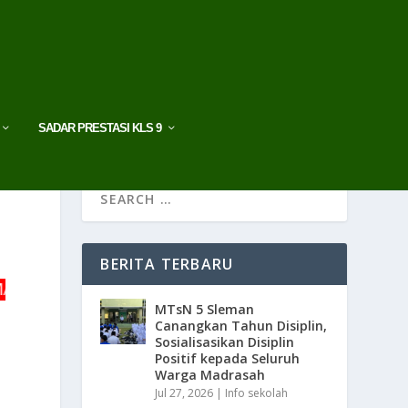
SADAR PRESTASI KLS 9
BERITA TERBARU
N – MADRASAH CYBER – DIGITAL – TAHFIDZ
MTsN 5 Sleman
Canangkan Tahun Disiplin,
Sosialisasikan Disiplin
Positif kepada Seluruh
Warga Madrasah
Jul 27, 2026
|
Info sekolah