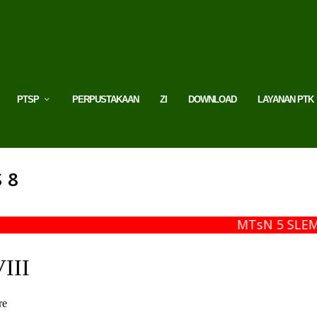
PTSP
PERPUSTAKAAN
ZI
DOWNLOAD
LAYANAN PTK
 8
MTsN 5 SLEMA