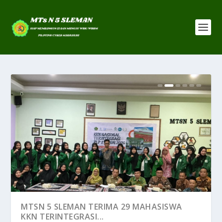
MTSN 5 SLEMAN CANANGKAN TAHUN
MTSN 5 SLEMAN TERIMA 29 MAHASISWA
DISIPLIN, SOSIALISAS...
KKN TERINTEGRASI...