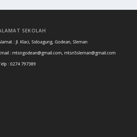
ALAMAT SEKOLAH
Alamat : Jl. Klaci, Sidoagung, Godean, Sleman
Email : mtsngodean@gmail.com, mtsn5sleman@gmail.com
Telp : 0274 797389