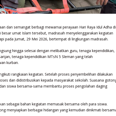
n dan semangat berbagi mewarnai perayaan Hari Raya Idul Adha di
i besar umat Islam tersebut, madrasah menyelenggarakan kegiatan
pi pada Jumat, 29 Mei 2026, bertempat di lingkungan madrasah.
angsung hingga selesai dengan melibatkan guru, tenaga kependidikan,
Sarijan
, tenaga kependidikan MTsN 5 Sleman yang telah
an kurban.
ikuti rangkaian kegiatan. Setelah proses penyembelihan dilakukan
proses dan didistribusikan kepada masyarakat sekolah. Suasana goton
an, dan siswa bersama-sama membantu proses pengolahan daging
tkan sebagai bahan kegiatan memasak bersama oleh para siswa.
ng menyiapkan berbagai hidangan yang kemudian dinikmati bersam