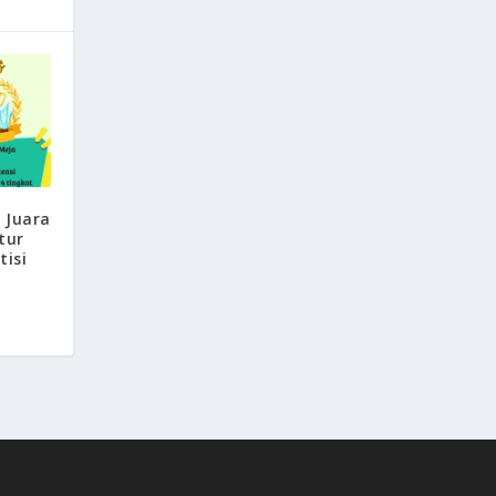
 Juara
tur
isi