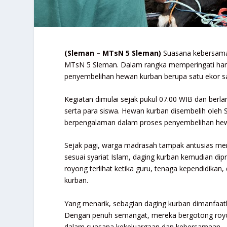
(Sleman – MTsN 5 Sleman)
Suasana kebersamaa
MTsN 5 Sleman
. Dalam rangka memperingati har
penyembelihan hewan kurban berupa satu ekor sa
Kegiatan dimulai sejak pukul 07.00 WIB dan berl
serta para siswa. Hewan kurban disembelih oleh
berpengalaman dalam proses penyembelihan hew
Sejak pagi, warga madrasah tampak antusias meng
sesuai syariat Islam, daging kurban kemudian di
royong terlihat ketika guru, tenaga kependidik
kurban.
Yang menarik, sebagian daging kurban dimanfaa
Dengan penuh semangat, mereka bergotong royo
dalam suasana kekeluargaan dan kebersamaan.