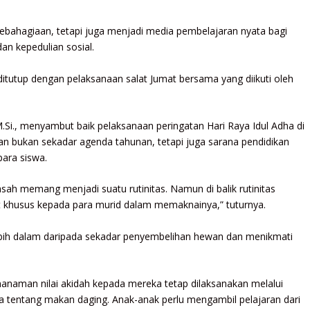
 kebahagiaan, tetapi juga menjadi media pembelajaran nyata bagi
n kepedulian sosial.
itutup dengan pelaksanaan salat Jumat bersama yang diikuti oleh
M.Si., menyambut baik pelaksanaan peringatan Hari Raya Idul Adha di
an bukan sekadar agenda tahunan, tetapi juga sarana pendidikan
para siswa.
h memang menjadi suatu rutinitas. Namun di balik rutinitas
khusus kepada para murid dalam memaknainya,” tuturnya.
bih dalam daripada sekadar penyembelihan hewan dan menikmati
anaman nilai akidah kepada mereka tetap dilaksanakan melalui
entang makan daging. Anak-anak perlu mengambil pelajaran dari