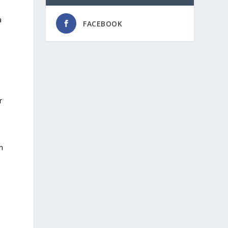
a
FACEBOOK
r
n