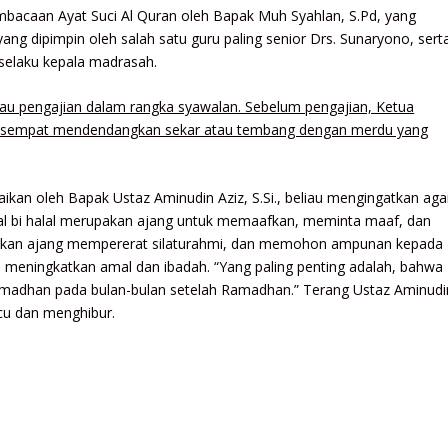
mbacaan Ayat Suci Al Quran oleh Bapak Muh Syahlan, S.Pd, yang
ng dipimpin oleh salah satu guru paling senior Drs. Sunaryono, sert
 selaku kepala madrasah.
tau pengajian dalam rangka syawalan. Sebelum pengajian, Ketua
i., sempat mendendangkan sekar atau tembang dengan merdu yang
ikan oleh Bapak Ustaz Aminudin Aziz, S.Si., beliau mengingatkan aga
al bi halal merupakan ajang untuk memaafkan, meminta maaf, dan
kan ajang mempererat silaturahmi, dan memohon ampunan kepada
i, meningkatkan amal dan ibadah. “Yang paling penting adalah, bahwa
Ramadhan pada bulan-bulan setelah Ramadhan.” Terang Ustaz Aminudi
cu dan menghibur.