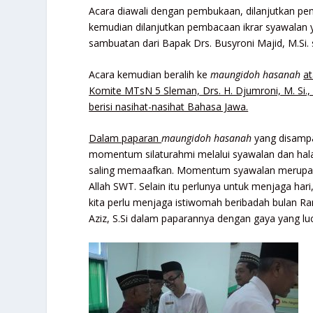
Acara diawali dengan pembukaan, dilanjutkan pe
kemudian dilanjutkan pembacaan ikrar syawalan ya
sambuatan dari Bapak Drs. Busyroni Majid, M.Si.
Acara kemudian beralih ke
maungidoh hasanah
a
Komite MTsN 5 Sleman, Drs. H. Djumroni, M. S
berisi nasihat-nasihat Bahasa Jawa.
Dalam paparan
maungidoh hasanah
yang disampa
momentum silaturahmi melalui syawalan dan hal
saling memaafkan. Momentum syawalan merupa
Allah SWT. Selain itu perlunya untuk menjaga har
kita perlu menjaga istiwomah beribadah bulan 
Aziz, S.Si dalam paparannya dengan gaya yang lu