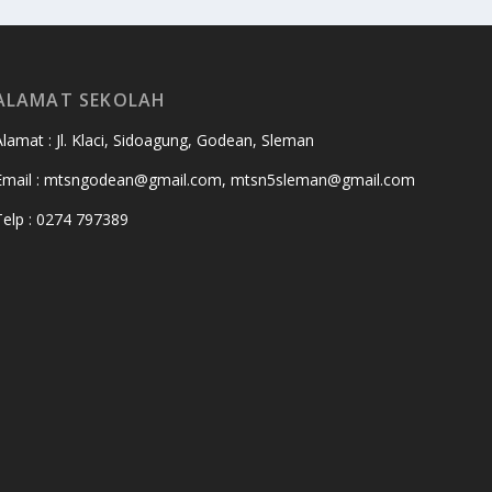
ALAMAT SEKOLAH
Alamat : Jl. Klaci, Sidoagung, Godean, Sleman
Email : mtsngodean@gmail.com, mtsn5sleman@gmail.com
Telp : 0274 797389